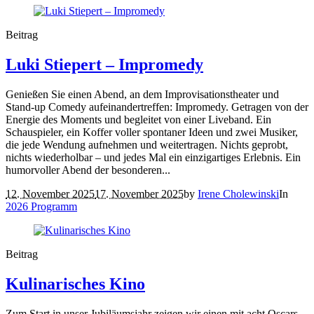
Beitrag
Luki Stiepert – Impromedy
Genießen Sie einen Abend, an dem Improvisationstheater und
Stand-up Comedy aufeinandertreffen: Impromedy. Getragen von der
Energie des Moments und begleitet von einer Liveband. Ein
Schauspieler, ein Koffer voller spontaner Ideen und zwei Musiker,
die jede Wendung aufnehmen und weitertragen. Nichts geprobt,
nichts wiederholbar – und jedes Mal ein einzigartiges Erlebnis. Ein
humorvoller Abend der besonderen...
12. November 2025
17. November 2025
by
Irene Cholewinski
In
2026 Programm
Beitrag
Kulinarisches Kino
Zum Start in unser Jubiläumsjahr zeigen wir einen mit acht Oscars