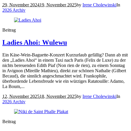
29. November 2024
19. November 2025
by
Irene Cholewinski
In
2026 Archiv
Beitrag
Ladies Ahoi: Wulewu
Ein Käse-Wein-Baguette-Konzert Kurzurlaub gefällig? Dann ab mit
den „Ladies Ahoi“ in einem Taxi nach Paris (Felix de Luxe) zu der
nichts bereuenden Edith Piaf (Non rien de rien), zu einem Sonntag
in Avignon (Mireille Mathieu), direkt zur schönen Nathalie (Gilbert
Becaud), die sinnlich angeschmachtet wird. Frankophile,
überbordende Lebensfreude wie ein würziges Ratatouille: Adamo,
La Boum,...
12. November 2025
18. November 2025
by
Irene Cholewinski
In
2026 Archiv
Beitrag