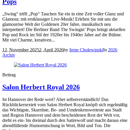
Pops
„Swing“ trifft „Pop“ Tauchen Sie ein in eine Zeit voller Glanz und
Glamour, mit erstklassiger Live-Musik! Erleben Sie mit uns die
glamouröse Welt der Goldenen 20er Jahre, musikalisch neu
interpretiert! Die Berliner Band The Swingin’ Pops bringt aktuellen
Pop und Rock im Stil der 1920er bis 1940er Jahre auf die Bühne.
Mit viel Charme, kreativen...
12. November 2025
2. April 2026
by
Irene Cholewinski
In
2026
Archiv
Beitrag
Salon Herbert Royal 2026
Ist Hannover der Rede wert? Aber selbstverständlich! Das
Rückblickersextett vom Salon Herbert Royal knöpft sich regelmäßig
das Wichtigste, Skurrilste, Be- und Umdenkenswerteste aus Stadt
und Region Hannover und dem bescheidenen Rest der Welt vor,
dreht es ein- bis dreimal durch den Satirewolf und macht daraus eine
abendfüllende Humormischung in Wort, Bild und Ton. Die