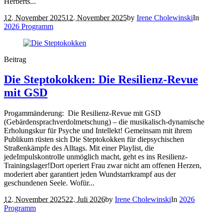
Herberts...
12. November 2025
12. November 2025
by
Irene Cholewinski
In
2026 Programm
Beitrag
Die Steptokokken: Die Resilienz-Revue
mit GSD
Progammänderung: Die Resilienz-Revue mit GSD
(Gebärdensprachverdolmetschung) – die musikalisch-dynamische
Erholungskur für Psyche und Intellekt! Gemeinsam mit ihrem
Publikum rüsten sich Die Steptokokken für diepsychischen
Straßenkämpfe des Alltags. Mit einer Playlist, die
jedeImpulskontrolle unmöglich macht, geht es ins Resilienz-
Trainingslager!Dort operiert Frau zwar nicht am offenen Herzen,
moderiert aber garantiert jeden Wundstarrkrampf aus der
geschundenen Seele. Wofür...
12. November 2025
22. Juli 2026
by
Irene Cholewinski
In
2026
Programm